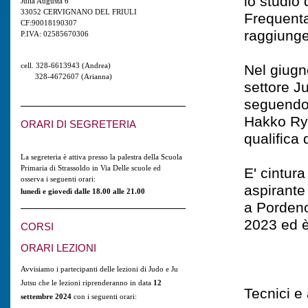
lo studio 
Julia Augusta 6
33052 CERVIGNANO DEL FRIULI
Frequenta
CF:90018190307
raggiunge
P.IVA: 02585670306
cell. 328-6613943 (Andrea)
Nel giugn
328-4672607 (Arianna)
settore Ju
seguendo, 
Hakko Ryu
ORARI DI SEGRETERIA
qualifica 
La segreteria è attiva presso la palestra della Scuola
Primaria di Strassoldo in Via Delle scuole ed
E' cintur
osserva i seguenti orari:
aspirante
lunedì e giovedì dalle 18.00 alle 21.00
a Pordeno
2023 ed è
CORSI
ORARI LEZIONI
Avvisiamo i partecipanti delle lezioni di Judo e Ju
Jutsu che le lezioni riprenderanno in data
12
Tecnici e 
settembre 2024
con i seguenti orari: