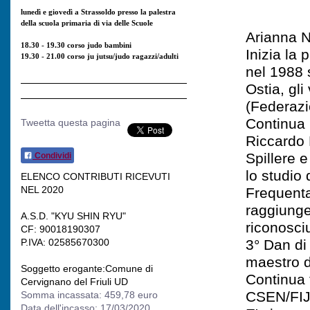
lunedì e giovedì a Strassoldo presso la palestra
della scuola primaria di via delle Scuole
Arianna N
18.30 - 19.30 corso judo bambini
Inizia la 
19.30 - 21.00 corso ju jutsu/judo ragazzi/adulti
nel 1988 
Ostia, gli
(Federazio
Continua 
Tweetta questa pagina
Riccardo 
Spillere e
Condividi
lo studio 
ELENCO CONTRIBUTI RICEVUTI
NEL 2020
Frequenta
raggiungen
A.S.D. "KYU SHIN RYU"
riconosciu
CF: 90018190307
P.IVA: 02585670300
3° Dan di
maestro d
Soggetto erogante:Comune di
Continua 
Cervignano del Friuli UD
CSEN/FI
Somma incassata: 459,78 euro
Data dell'incasso: 17/03/2020