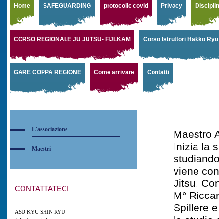
Home
SAFEGUARDING
protocollo covid
Privacy
Discipli
CORSO REGIONALE JU JUTSU- FIJLKAM
Corso Istruttori Hakko Ry
GARE COPPA REGIONE
Come arrivare
Contatti
CHI SI
L'associazione
Maestro 
Inizia la 
Maestri
studiando
viene conf
Jitsu. Co
CONTATTATECI
M° Riccar
Spillere e
ASD KYU SHIN RYU